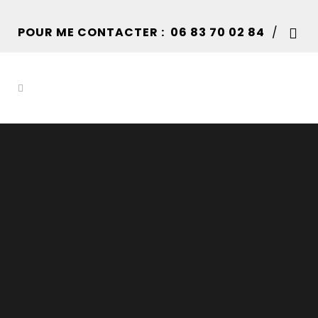
POUR ME CONTACTER :
06 83 70 02 84
/